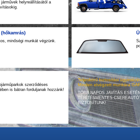
járművek helyreállításától a
avításokig.
 (hőkamrás)
Ü
tos, minőségi munkát végzünk.
S
p
Teljeskörű biztosítási ügyintézé
gépjárműparkok szerződéses
Minden elvégzett munkára GAR
ében is bátran forduljanak hozzánk!
TÖBB NAPOS JAVÍTÁS ESETÉ
TÉRÍTÉSMENTES CSEREAUTÓ
BIZTOSÍTUNK!