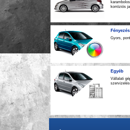
karambolos 
korróziós j
Fényezés
Gyors, pon
Egyéb
Vállalati 
szervizelés