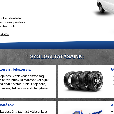
i kárfelvétellel
járművek javítása
biztosítunk
áztatás
SZOLGÁLTATÁSAINK:
zervíz, fékszerviz
G
épkocsi közlekedésbiztonsági
 feltárt hibák kijavítását vállaljuk.
 szervizt biztosítunk. Olajcsere,
cseréje, fékrendszerek felújítása.
avítások
A
karosszéria javítást vállalunk, a
A 