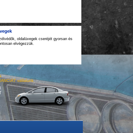
vegek
zélvédők, oldalüvegek cseréjét gyorsan és
ontosan elvégezzük.
s.
ANCIÁT vállalunk.
N
T