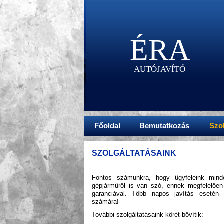
ÉRA
AUTÓJAVÍTÓ
Főoldal
Bemutatkozás
Szo
SZOLGÁLTATÁSAINK
Fontos számunkra, hogy ügyfeleink minde
gépjárműről is van szó, ennek megfelelően
garanciával. Több napos javítás esetén t
számára!
További szolgáltatásaink körét bővítik: