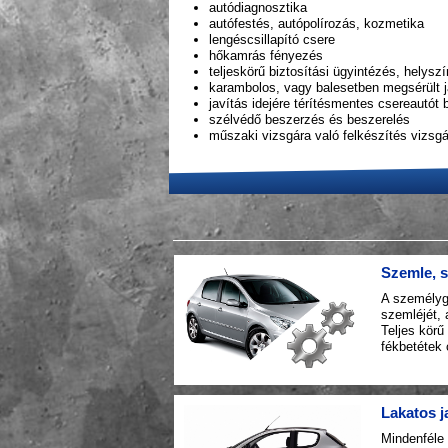
autódiagnosztika
autófestés, autópolírozás, kozmetika
lengéscsillapító csere
hőkamrás fényezés
teljeskörű biztosítási ügyintézés, helyszín
karambolos, vagy balesetben megsérült 
javítás idejére térítésmentes csereautót 
szélvédő beszerzés és beszerelés
műszaki vizsgára való felkészítés vizsg
Szemle, s
A személyg
szemléjét, a
Teljes körű
fékbetétek 
Lakatos j
Mindenféle 