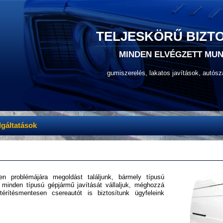
TELJESKÖRŰ BIZTO
MINDEN ELVÉGZETT MU
gumiszerelés, lakatos javítások, autósz
lgáltatások
n problémájára megoldást találjunk, bármely típusú
 minden típusú gépjármű javítását vállaljuk, méghozzá
érítésmentesen csereautót is biztosítunk ügyfeleink