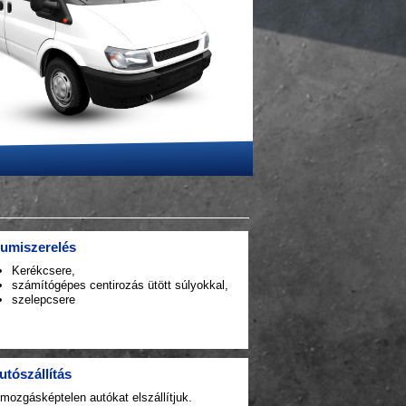
umiszerelés
Kerékcsere,
számítógépes centirozás ütött súlyokkal,
szelepcsere
utószállítás
mozgásképtelen autókat elszállítjuk.